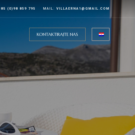
385 (0)98 859 795
MAIL:
VILLAERNA1@GMAIL.COM
KONTAKTIRAJTE NAS